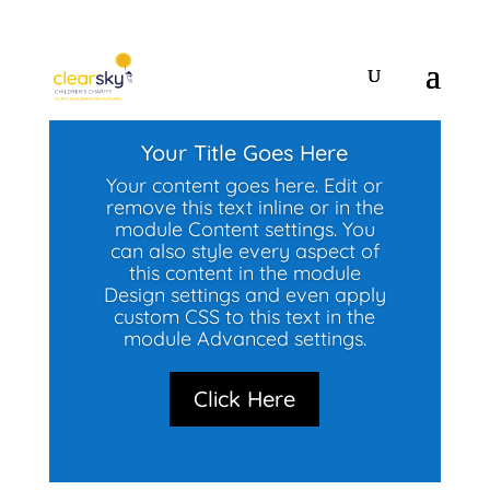
Your Title Goes Here
Your content goes here. Edit or
remove this text inline or in the
module Content settings. You
can also style every aspect of
this content in the module
Design settings and even apply
custom CSS to this text in the
module Advanced settings.
Click Here