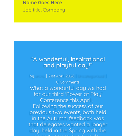
Name Goes Here
Job title
,
Company
“A wonderful, inspirational
and playful day!”
by
anna
|
21st April 2026
|
Uncategorised
|
0 Comments
What a wonderful day we had
for our third 'Power of Play'
Conference this April.
Following the success of our
previous two events, both held
in the Autumn, feedback was
that delegates wanted a longer
day, held in the Spring with the